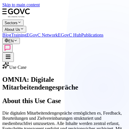
Skip to main content
Sectors
About Us
Blog
Training
EGovC Network
EGovC Hub
Publications
EN
Use Case
OMNIA: Digitale
Mitarbeitendengespräche
About this Use Case
Die digitalen Mitarbeitendengespräche ermöglichen es, Feedback,
Beurteilungen und Zielvereinbarungen strukturiert und
medienbruchfrei umzusetzen. Alle Inhalte werden zentral erfasst,
Fortschritte transparent verfolgt und revisionssicher archiviert. Mit