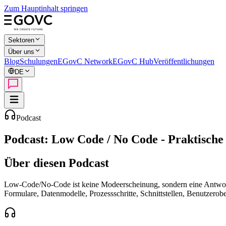
Zum Hauptinhalt springen
Sektoren
Über uns
Blog
Schulungen
EGovC Network
EGovC Hub
Veröffentlichungen
DE
Podcast
Podcast: Low Code / No Code - Praktische
Über diesen Podcast
Low-Code/No-Code ist keine Modeerscheinung, sondern eine Antwort a
Formulare, Datenmodelle, Prozessschritte, Schnittstellen, Benutzero