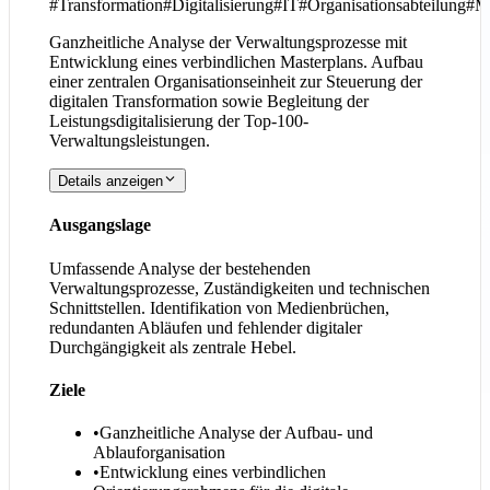
#
Transformation
#
Digitalisierung
#
IT
#
Organisationsabteilung
#
Ma
Ganzheitliche Analyse der Verwaltungsprozesse mit
Entwicklung eines verbindlichen Masterplans. Aufbau
einer zentralen Organisationseinheit zur Steuerung der
digitalen Transformation sowie Begleitung der
Leistungsdigitalisierung der Top-100-
Verwaltungsleistungen.
Details anzeigen
Ausgangslage
Umfassende Analyse der bestehenden
Verwaltungsprozesse, Zuständigkeiten und technischen
Schnittstellen. Identifikation von Medienbrüchen,
redundanten Abläufen und fehlender digitaler
Durchgängigkeit als zentrale Hebel.
Ziele
•
Ganzheitliche Analyse der Aufbau- und
Ablauforganisation
•
Entwicklung eines verbindlichen